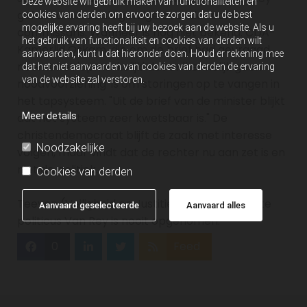
Deze website wil gebruik maken van functionaliteiten en
gehoord wordt als getuige door de rechter-
cookies van derden om ervoor te zorgen dat u de best
mogelijke ervaring heeft bij uw bezoek aan de website. Als u
commissaris. Wanneer is nog niet bekend. CDA-
het gebruik van functionaliteit en cookies van derden wilt
Kamerlid Oskam, die om de brief had gevraagd,
aanvaarden, kunt u dat hieronder doen. Houd er rekening mee
noemt het 'opmerkelijk' dat er 'kennelijk geen
dat het niet aanvaarden van cookies van derden de ervaring
van de website zal verstoren.
noodvoorziening' is om storingen op te vangen in
het tapsysteem. "Uit de brief van de minister blijkt
Meer details
dat het systeem zeer kwetsbaar is." De
christendemocraat blijft de zaak met interesse
Noodzakelijke
volgen, maar vindt dat de rechter nu aan zet is en
niet de politiek.
Cookies van derden
Teeven (Veiligheid en Justitie) en de verdachte
Aanvaard geselecteerde
Aanvaard alles
politicus Van Rey is nooit opgenomen.
0
Feed