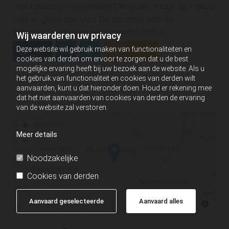
metrostation Spijkenisse Centrum, maar de metro
had er geen last van. De oorzaak van de
stroomstoring was een kapotte kabel.
Wij waarderen uw privacy
Deze website wil gebruik maken van functionaliteiten en
0
Feed
cookies van derden om ervoor te zorgen dat u de best
mogelijke ervaring heeft bij uw bezoek aan de website. Als u
het gebruik van functionaliteit en cookies van derden wilt
aanvaarden, kunt u dat hieronder doen. Houd er rekening mee
dat het niet aanvaarden van cookies van derden de ervaring
van de website zal verstoren.
Meer details
Noodzakelijke
Cookies van derden
Aanvaard geselecteerde
Aanvaard alles