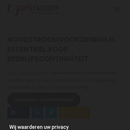
NOODSTROOMVOORZIENING IS
ESSENTIEEL VOOR
BEDRIJFSCONTINUÏTEIT
OUD-BEIJERLAND - Lees onderstaand artikel en
ontdek waarom een noodstroom UPS oplossing
essentieel is voor uw bedrijfsvoering.
Magazine Ondernemend
0
Feed
Wij waarderen uw privacy